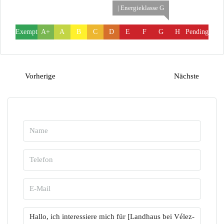
| Energieklasse G
Exempt
A+
A
B
C
D
E
F
G
H
Pending
Vorherige
Nächste