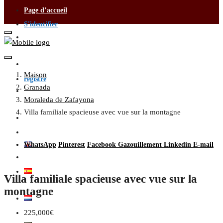
Page d’accueil
S'identifier
Services de visa
Contactez-nous
Maison
registre
Granada
Achat et vente
Moraleda de Zafayona
Villa familiale spacieuse avec vue sur la montagne
Devenez un agent
WhatsApp
Pinterest
Facebook
Gazouillement
Linkedin
E-mail
Villa familiale spacieuse avec vue sur la
montagne
225,000€